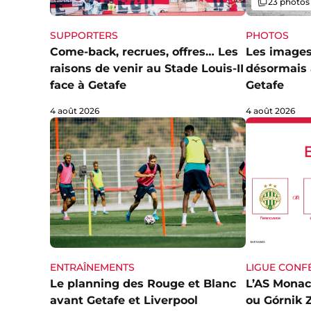
Galerie
23 photos
SUPPORTERS
PHOTOS
Come-back, recrues, offres… Les
Les image
raisons de venir au Stade Louis-II
désormais 
face à Getafe
Getafe
4 août 2026
4 août 2026
ENTRAÎNEMENTS
LIGUE CONF
Le planning des Rouge et Blanc
L’AS Monac
avant Getafe et Liverpool
ou Górnik 