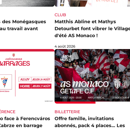
CLUB
s des Monégasques
Matthis Abline et Mathys
au travail avant
Detourbet font vibrer le Villag
d'été AS Monaco !
4 août 2026
ÉRENCE
BILLETTERIE
o face à Ferencváros
Offre famille, invitations
Zabrze en barrage
abonnés, pack 4 places… Les