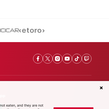
Facebook
X
Instagram
Youtube
TikTok
Twitch
App
not eaten, and they are not