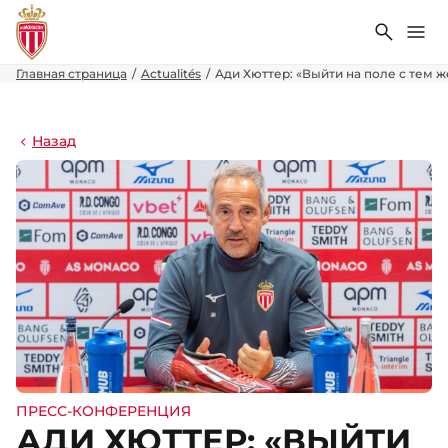
Поиск
Ме
Главная страница
Actualités
Ади Хюттер: «Выйти на поле с тем ж
Назад
ПРЕСС-КОНФЕРЕНЦИЯ
АДИ ХЮТТЕР: «ВЫЙТИ