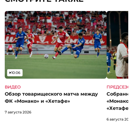
Видео
10:06
ВИДЕО
ПРЕДСЕЗО
Обзор товарищеского матча между
Собранны
ФК «Монако» и «Хетафе»
«Монако»
«Хетафе»
7 августа 2026
6 августа 2026