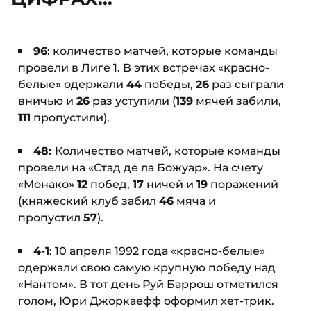
96
: количество матчей, которые команды
провели в Лиге 1. В этих встречах «красно-
белые» одержали
44
победы,
26
раз сыграли
вничью и
26
раз уступили (
139
мячей забили,
111
пропустили).
48:
Количество матчей, которые команды
провели на «Стад де ла Божуар». На счету
«Монако»
12
побед,
17
ничей и
19
поражений
(княжеский клуб забил
46
мяча и
пропустил
57
).
4-1
: 10 апреля 1992 года «красно-белые»
одержали свою самую крупную победу над
«Нантом». В тот день Руй Баррош отметился
голом, Юри Джоркаефф оформил хет-трик.