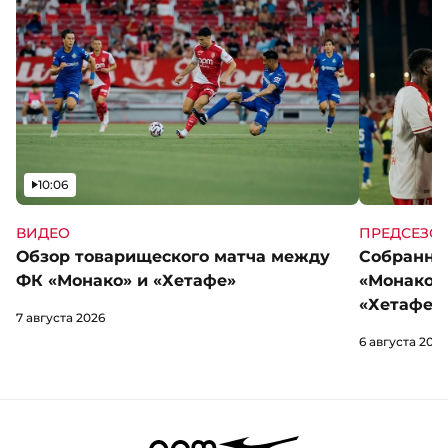
Видео
10:06
ВИДЕО
ПРЕДСЕЗО
Обзор товарищеского матча между
Собранны
ФК «Монако» и «Хетафе»
«Монако»
«Хетафе»
7 августа 2026
6 августа 2026