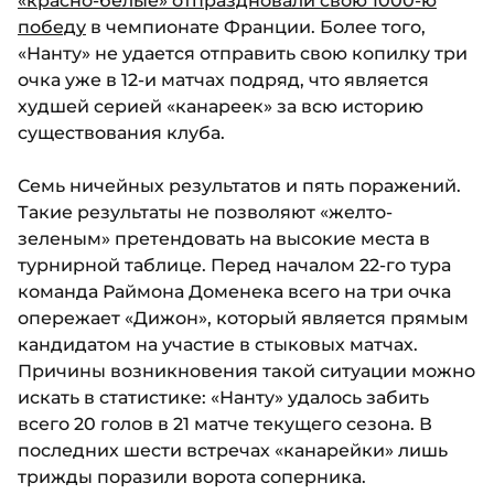
«красно-белые» отпраздновали свою 1000-ю
победу
в чемпионате Франции. Более того,
«Нанту» не удается отправить свою копилку три
очка уже в 12-и матчах подряд, что является
худшей серией «канареек» за всю историю
существования клуба.
Семь ничейных результатов и пять поражений.
Такие результаты не позволяют «желто-
зеленым» претендовать на высокие места в
турнирной таблице. Перед началом 22-го тура
команда Раймона Доменека всего на три очка
опережает «Дижон», который является прямым
кандидатом на участие в стыковых матчах.
Причины возникновения такой ситуации можно
искать в статистике: «Нанту» удалось забить
всего 20 голов в 21 матче текущего сезона. В
последних шести встречах «канарейки» лишь
трижды поразили ворота соперника.