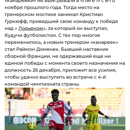
«канарейки» не выигрывали в «Лиге 1» с 8-го
ноября прошлого года. Тогда место на
тренерском мостике занимал Кристиан
Гуркюфф, приведший свою команду к победе
над «
Лорьяном
», за который он выступал,
будучи футболистом. С тех пор многое
переменилось, а новым тренером «канареек»
стал Раймон Доменек. Бывший наставник
сборной Франции, не одержавший еще ни
единой победы с момента своего назначения на
должность 26 декабря, приложит все усилия,
чтобы удачно выступить во встрече с 4-й
командой чемпионата страны.