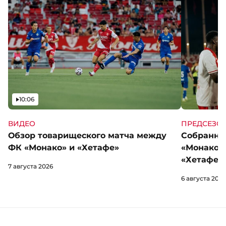
Видео
10:06
ВИДЕО
ПРЕДСЕЗО
Обзор товарищеского матча между
Собранны
ФК «Монако» и «Хетафе»
«Монако»
«Хетафе»
7 августа 2026
6 августа 2026