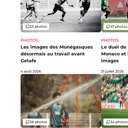
Galerie
Galerie
23 photos
47 photos
PHOTOS
PHOTOS
Les images des Monégasques
Le duel de 
désormais au travail avant
Monaco et 
Getafe
images
4 août 2026
31 juillet 2026
Galerie
Galerie
38 photos
34 photos