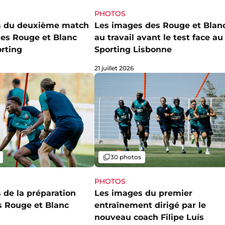
PHOTOS
s du deuxième match
Les images des Rouge et Blan
des Rouge et Blanc
au travail avant le test face au
orting
Sporting Lisbonne
21 juillet 2026
Galerie
30 photos
PHOTOS
 de la préparation
Les images du premier
s Rouge et Blanc
entraînement dirigé par le
nouveau coach Filipe Luís