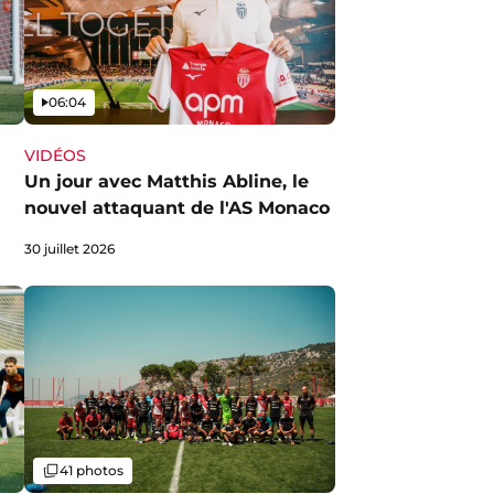
Vidéo
06:04
VIDÉOS
Un jour avec Matthis Abline, le
nouvel attaquant de l'AS Monaco
30 juillet 2026
Galerie
41 photos