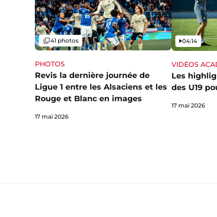
Galerie
Vidéo
41 photos
04:14
PHOTOS
VIDÉOS AC
Revis la dernière journée de
Les highlig
Ligue 1 entre les Alsaciens et les
des U19 pou
Rouge et Blanc en images
17 mai 2026
17 mai 2026