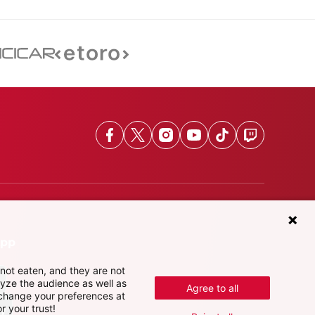
Facebook
X
Instagram
Youtube
TikTok
Twitch
App
not eaten, and they are not
lyze the audience as well as
Agree to all
 change your preferences at
r your trust!