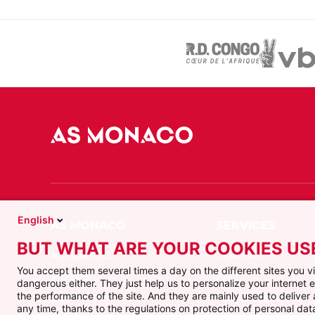
English
BUT WHAT ARE YOUR COOKIES US
ACTUALITÉS
CONTACT
You accept them several times a day on the different sites you 
VIDÉOS
FAQ
dangerous either. They just help us to personalize your internet
the performance of the site. And they are mainly used to delive
ÉQUIPE PRO
FAQ BILLETTERIE
any time, thanks to the regulations on protection of personal data