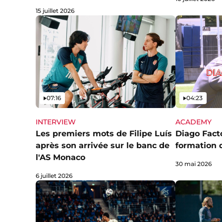
15 juillet 2026
Vidéo
Vidéo
07:16
04:23
INTERVIEW
ACADEMY
Les premiers mots de Filipe Luís
Diago Facto
après son arrivée sur le banc de
formation 
l'AS Monaco
30 mai 2026
6 juillet 2026