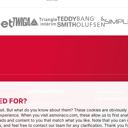
Télécharger
l'AS Monaco 
ED FOR?
MENTIONS LÉGALES
visit. But what do you know about them? These cookies are obviously 
DONNÉES PERSONNELLES
 experience. When you visit asmonaco.com, these allow us to first ana
r ads and content to you that match what you like. Note that you can
PRÉFÉRENCES COOKIES
, and feel free to contact our team for any clarification. Thank you fo