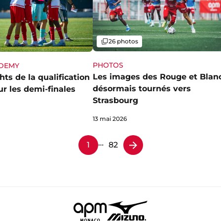
Galerie
26 photos
PHOTOS
ADEMY
Les images des Rouge et Blan
hts de la qualification
désormais tournés vers
r les demi-finales
Strasbourg
13 mai 2026
…
1
82