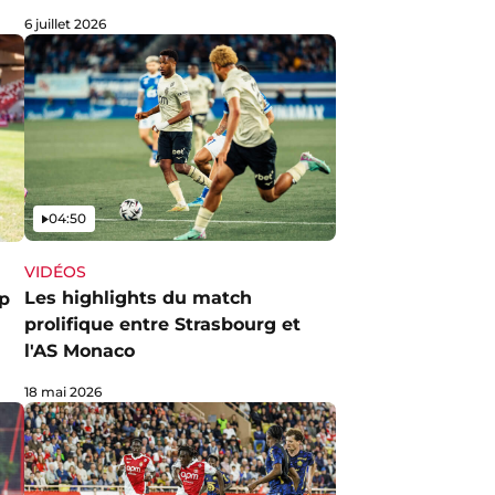
6 juillet 2026
Vidéo
04:50
VIDÉOS
Les highlights du match
up
prolifique entre Strasbourg et
l'AS Monaco
18 mai 2026