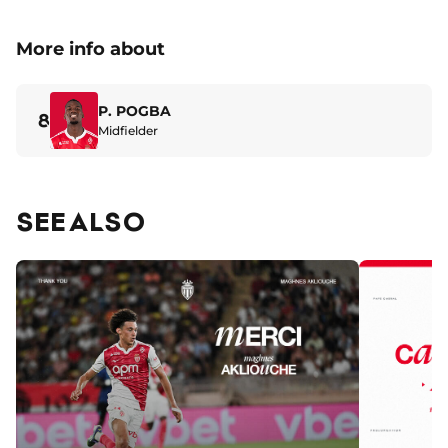
More info about
P. POGBA
8
Midfielder
SEE ALSO