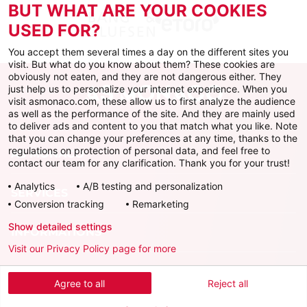
BUT WHAT ARE YOUR COOKIES
USED FOR?
You accept them several times a day on the different sites you
visit. But what do you know about them? These cookies are
obviously not eaten, and they are not dangerous either. They
just help us to personalize your internet experience. When you
visit asmonaco.com, these allow us to first analyze the audience
as well as the performance of the site. And they are mainly used
to deliver ads and content to you that match what you like. Note
that you can change your preferences at any time, thanks to the
regulations on protection of personal data, and feel free to
AS MONACO
contact our team for any clarification. Thank you for your trust!
Analytics
A/B testing and personalization
SERVICES
Conversion tracking
Remarketing
Show detailed settings
INFORMATIONS
Visit our Privacy Policy page for more
Download the official app
Agree to all
Reject all