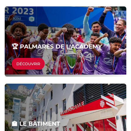
🏆 PALMARÈS DE L'ACADEMY
DÉCOUVRIR
🏫 LE BÂTIMENT