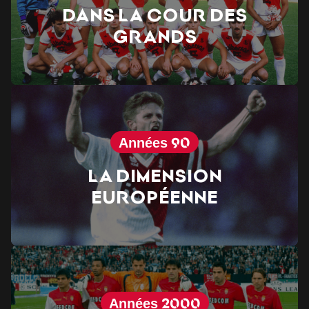
Dans la cour des
grands
Années 90
La dimension
européenne
Années 2000