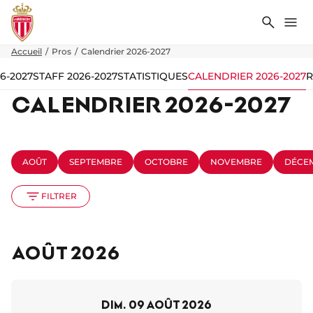
Recher
Me
Accueil
Pros
Calendrier 2026-2027
6-2027
STAFF 2026-2027
STATISTIQUES
CALENDRIER 2026-2027
R
CALENDRIER 2026-2027
AOÛT
SEPTEMBRE
OCTOBRE
NOVEMBRE
DÉCE
FILTRER
Août 2026
dim. 09 août 2026