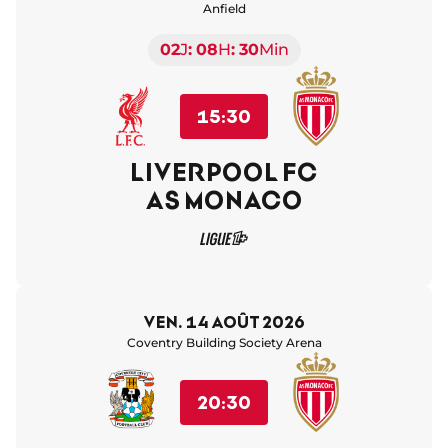
Anfield
02
J
08
H
30
Min
15:30
LIVERPOOL FC
AS MONACO
ven. 14 août 2026
Coventry Building Society Arena
20:30