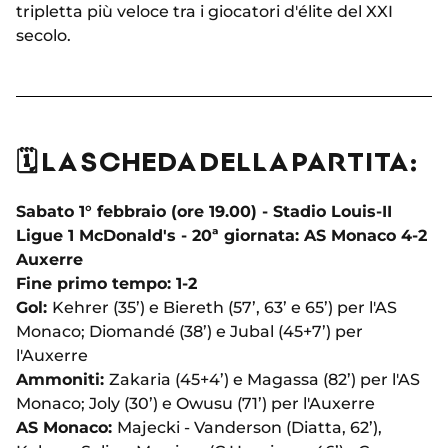
tripletta più veloce tra i giocatori d'élite del XXI
secolo.
🗓️ LA SCHEDA DELLA PARTITA:
Sabato 1° febbraio (ore 19.00) - Stadio Louis-II
Ligue 1 McDonald's - 20ª giornata: AS Monaco 4-2
Auxerre
Fine primo tempo: 1-2
Gol:
Kehrer (35’) e Biereth (57’, 63’ e 65’) per l'AS
Monaco; Diomandé (38’) e Jubal (45+7’) per
l'Auxerre
Ammoniti:
Zakaria (45+4’) e Magassa (82’) per l'AS
Monaco; Joly (30’) e Owusu (71’) per l'Auxerre
AS Monaco:
Majecki - Vanderson (Diatta, 62’),