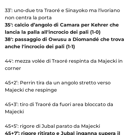
33’: uno-due tra Traoré e Sinayoko ma l'ivoriano
non centra la porta
35': calcio d’angolo di Camara per Kehrer che
lancia la palla all'incrocio dei pali (1-0)
38': passaggio di Owusu a Diomandé che trova
anche l'incrocio dei pali (1-1)
44': mezza volée di Traoré respinta da Majecki in
corner
45+2’: Perrin tira da un angolo stretto verso
Majecki che respinge
45+3’: tiro di Traoré da fuori area bloccato da
Majecki
45+5’: rigore di Jubal parato da Majecki
45+7’: rigore ritirato e Jubal inganna supera il