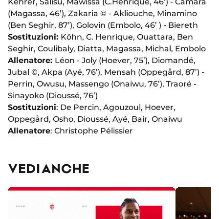
Kehrer, Salisu, Mawissa (C.Henrique, 46’) - Camara
(Magassa, 46’), Zakaria © - Akliouche, Minamino
(Ben Seghir, 87’), Golovin (Embolo, 46’ ) - Biereth
Sostituzioni:
Köhn, C. Henrique, Ouattara, Ben
Seghir, Coulibaly, Diatta, Magassa, Michal, Embolo
Allenatore:
Léon - Joly (Hoever, 75’), Diomandé,
Jubal ©, Akpa (Ayé, 76’), Mensah (Oppegård, 87’) -
Perrin, Owusu, Massengo (Onaiwu, 76’), Traoré -
Sinayoko (Dioussé, 76’)
Sostituzioni
: De Percin, Agouzoul, Hoever,
Oppegård, Osho, Dioussé, Ayé, Bair, Onaiwu
Allenatore
: Christophe Pélissier
VEDI ANCHE