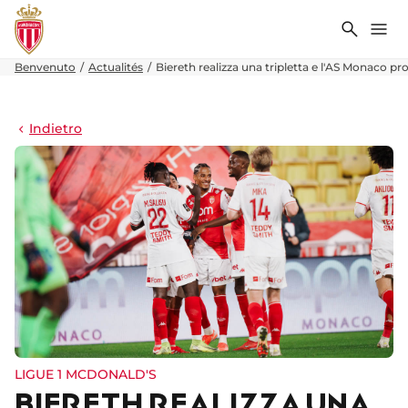
Ricerca
Me
Benvenuto
Actualités
Biereth realizza una tripletta e l'AS Monaco pro
Indietro
LIGUE 1 MCDONALD'S
BIERETH REALIZZA UNA