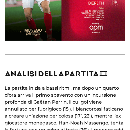
ANALISI DELLA PARTITA 🎞
La partita inizia a bassi ritmi, ma dopo un quarto
d'ora arriva il primo spavento con un'incursione
profonda di Gaëtan Perrin, il cui gol viene
annullato per fuorigioco (15'). I biancorossi faticano
a creare un’azione pericolosa (17’, 22’), mentre l'ex
giocatore monegasco, Han-Noah Massengo, tenta
la fortuna con un colpo di testa (26’). I monegaschi