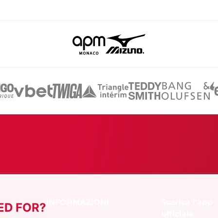
Scarica l'app
ED FOR?
ufficiale