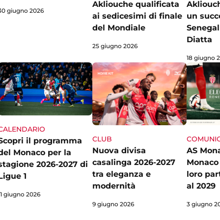
Akliouche qualificata
Akliouc
30 giugno 2026
ai sedicesimi di finale
un succe
del Mondiale
Senegal
Diatta
25 giugno 2026
18 giugno 
CALENDARIO
COMUNI
CLUB
Scopri il programma
AS Mon
Nuova divisa
del Monaco per la
Monaco 
casalinga 2026-2027
stagione 2026-2027 di
loro par
tra eleganza e
Ligue 1
al 2029
modernità
11 giugno 2026
3 giugno 2
9 giugno 2026