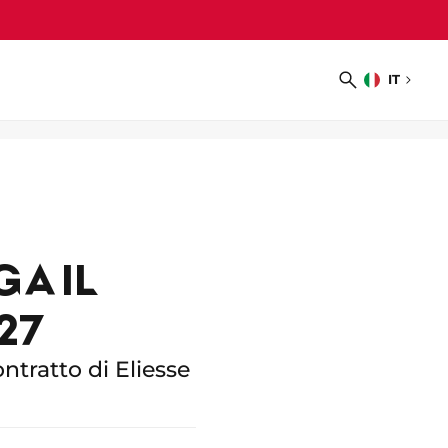
IT
Scegliere
Ricerca
la
lingua
A IL
27
ntratto di Eliesse