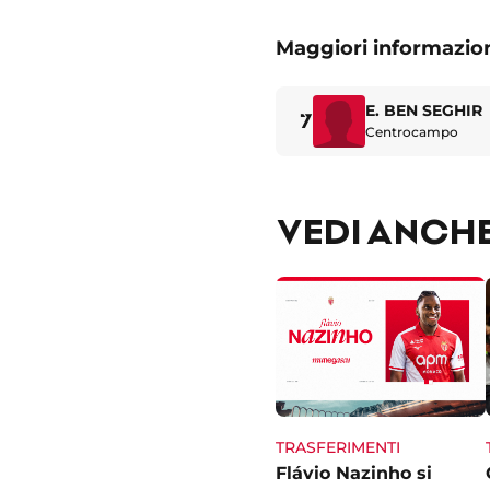
alla
Maggiori informazion
fine
E. BEN SEGHIR
7
Centrocampo
VEDI ANCH
TRASFERIMENTI
Flávio Nazinho si