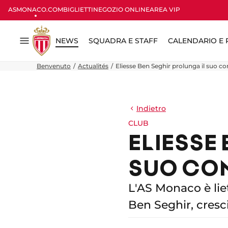
ASMONACO.COM
BIGLIETTI
NEGOZIO ONLINE
AREA VIP
NEWS
SQUADRA E STAFF
CALENDARIO E R
Menu
Benvenuto
Actualités
Eliesse Ben Seghir prolunga il suo co
Indietro
CLUB
ELIESSE
SUO CON
L'AS Monaco è lie
Ben Seghir, cresc