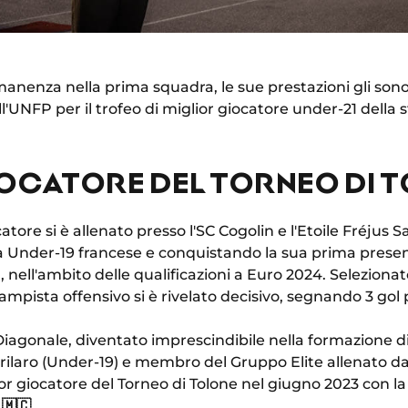
anenza nella prima squadra, le sue prestazioni gli son
'UNFP per il trofeo di miglior giocatore under-21 della 
IOCATORE DEL TORNEO DI 
catore si è allenato presso l'SC Cogolin e l'Etoile Fréjus
ra Under-19 francese e conquistando la sua prima presen
, nell'ambito delle qualificazioni a Euro 2024. Seleziona
ampista offensivo si è rivelato decisivo, segnando 3 gol 
iagonale, diventato imprescindibile nella formazione 
rilaro (Under-19) e membro del Gruppo Elite allenato d
or giocatore del Torneo di Tolone nel giugno 2023 con l
!
🇲🇨