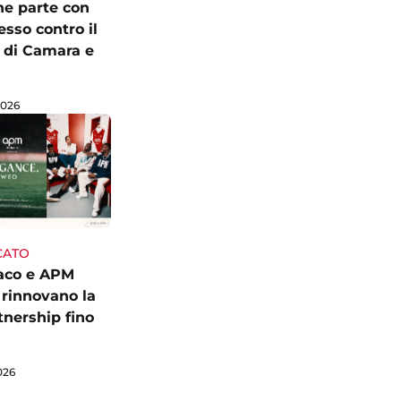
he parte con
sso contro il
 di Camara e
2026
CATO
aco e APM
rinnovano la
tnership fino
026