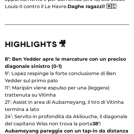
Louis-II contro il Le Havre.
Daghe ragazzi!
🇲🇨
HIGHLIGHTS 🎥
8’: Ben Yedder apre le marcature con un preciso
diagonale sinistro (0-1)
9’: Lopez respinge la forte conclusiome di Ben
Yedder sul primo palo
11’: Maripán viene espulso per una (leggera)
trattenuta su Vitinha
21’: Assist in area di Aubameyang, il tiro di Vitinha
termina a lato
24’: Servito in profondità da Akliouche, il diagonale
del capitano Wiss non trova la porta
38’:
Aubameyang pareggia con un tap-in da distanza