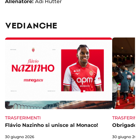
Allenatore:
Adi Hütter
VEDI ANCHE
TRASFERIME
TRASFERIMENTI
Obrigado 
Flávio Nazinho si unisce al Monaco!
30 giugno 202
30 giugno 2026