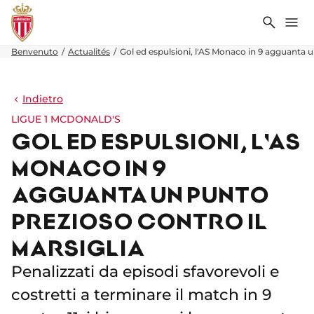
Ricerca
Me
Benvenuto
Actualités
Gol ed espulsioni, l'AS Monaco in 9 agguanta u
Indietro
LIGUE 1 MCDONALD'S
GOL ED ESPULSIONI, L'AS
MONACO IN 9
AGGUANTA UN PUNTO
PREZIOSO CONTRO IL
MARSIGLIA
Penalizzati da episodi sfavorevoli e
costretti a terminare il match in 9