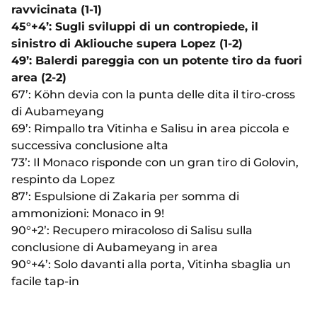
ravvicinata (1-1)
45°+4’: Sugli sviluppi di un contropiede, il
sinistro di Akliouche supera Lopez (1-2)
49’: Balerdi pareggia con un potente tiro da fuori
area (2-2)
67’: Köhn devia con la punta delle dita il tiro-cross
di Aubameyang
69’: Rimpallo tra Vitinha e Salisu in area piccola e
successiva conclusione alta
73’: Il Monaco risponde con un gran tiro di Golovin,
respinto da Lopez
87’: Espulsione di Zakaria per somma di
ammonizioni: Monaco in 9!
90°+2’: Recupero miracoloso di Salisu sulla
conclusione di Aubameyang in area
90°+4’: Solo davanti alla porta, Vitinha sbaglia un
facile tap-in