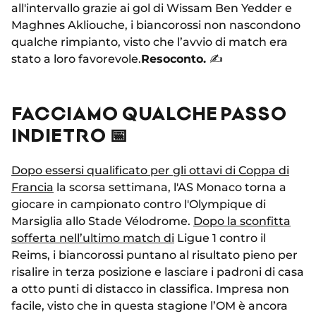
all'intervallo grazie ai gol di Wissam Ben Yedder e
Maghnes Akliouche, i biancorossi non nascondono
qualche rimpianto, visto che l’avvio di match era
stato a loro favorevole.
Resoconto.
✍️
FACCIAMO QUALCHE PASSO
INDIETRO 📅
Dopo essersi qualificato per gli ottavi di Coppa di
Francia
la scorsa settimana, l'AS Monaco torna a
giocare in campionato contro l'Olympique di
Marsiglia allo Stade Vélodrome.
Dopo la sconfitta
sofferta nell’ultimo match di
Ligue 1 contro il
Reims, i biancorossi puntano al risultato pieno per
risalire in terza posizione e lasciare i padroni di casa
a otto punti di distacco in classifica. Impresa non
facile, visto che in questa stagione l’OM è ancora