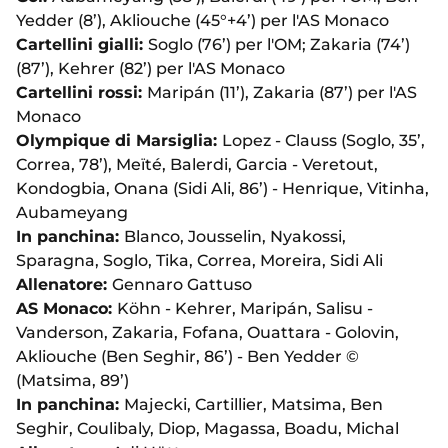
Yedder (8’), Akliouche (45°+4’) per l'AS Monaco
Cartellini gialli:
Soglo (76’) per l'OM; Zakaria (74’)
(87’), Kehrer (82’) per l'AS Monaco
Cartellini rossi:
Maripán (11’), Zakaria (87’) per l'AS
Monaco
Olympique di Marsiglia:
Lopez - Clauss (Soglo, 35’,
Correa, 78’), Meïté, Balerdi, Garcia - Veretout,
Kondogbia, Onana (Sidi Ali, 86’) - Henrique, Vitinha,
Aubameyang
In panchina:
Blanco, Jousselin, Nyakossi,
Sparagna, Soglo, Tika, Correa, Moreira, Sidi Ali
Allenatore:
Gennaro Gattuso
AS Monaco:
Köhn - Kehrer, Maripán, Salisu -
Vanderson, Zakaria, Fofana, Ouattara - Golovin,
Akliouche (Ben Seghir, 86’) - Ben Yedder ©
(Matsima, 89’)
In panchina:
Majecki, Cartillier, Matsima, Ben
Seghir, Coulibaly, Diop, Magassa, Boadu, Michal