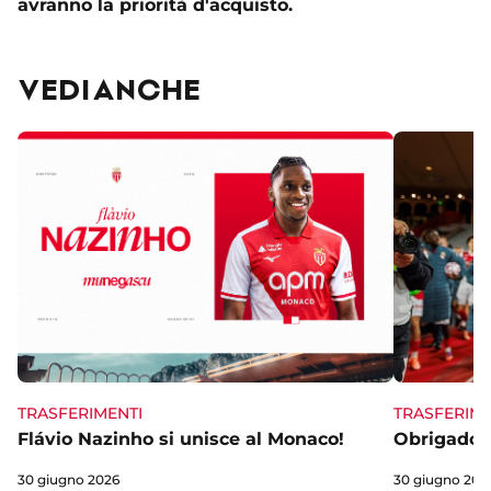
avranno la priorità d'acquisto.
VEDI ANCHE
TRASFERIME
TRASFERIMENTI
Obrigado 
Flávio Nazinho si unisce al Monaco!
30 giugno 202
30 giugno 2026