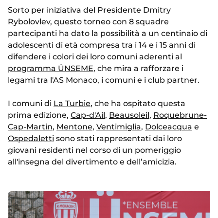
Sorto per iniziativa del Presidente Dmitry
Rybolovlev, questo torneo con 8 squadre
partecipanti ha dato la possibilità a un centinaio di
adolescenti di età compresa tra i 14 e i 15 anni di
difendere i colori dei loro comuni aderenti al
programma ÜNSEME
, che mira a rafforzare i
legami tra l'AS Monaco, i comuni e i club partner.
I comuni di
La Turbie
, che ha ospitato questa
prima edizione,
Cap-d'Ail
,
Beausoleil
,
Roquebrune-
Cap-Martin
,
Mentone
,
Ventimiglia
,
Dolceacqua
e
Ospedaletti
sono stati rappresentati dai loro
giovani residenti nel corso di un pomeriggio
all'insegna del divertimento e dell’amicizia.