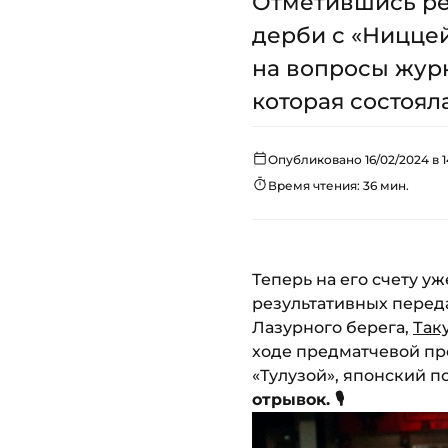
Отметившись ре
дерби с «Ницце
на вопросы жур
которая состояла
Опубликовано 16/02/2024 в 1
Время чтения: 36 мин.
Теперь на его счету уж
результативных перед
Лазурного берега,
Так
ходе предматчевой пре
«Тулузой», японский 
отрывок. 🎙️