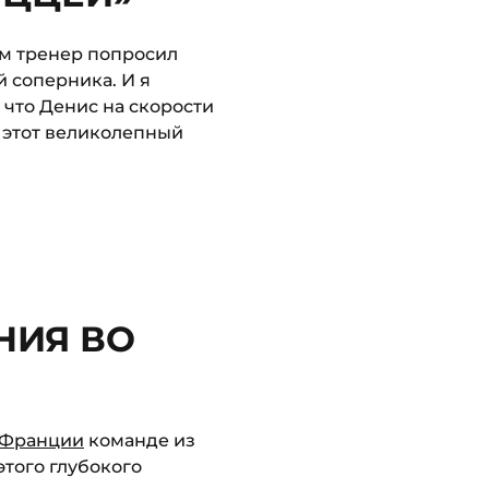
ом тренер попросил
 соперника. И я
, что Денис на скорости
л этот великолепный
НИЯ ВО
 Франции
команде из
этого глубокого