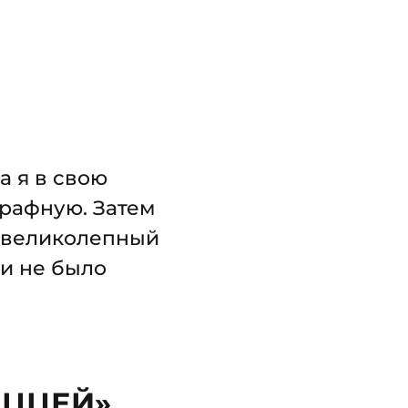
а я в свою
трафную. Затем
от великолепный
и не было
ИЦЦЕЙ»