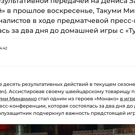
зультативной передачей на Дениса З
й» в прошлое воскресенье, Такуми М
налистов в ходе предматчевой пресс
сь за два дня до домашней игры с «Тул
4:42
е десять результативных действий в текущем сезоне Л
ач). Ассистировав своему швейцарскому товарищу п
уми Минамино
стал одним из героев «Монако»
в игр
сс-конференции, которая состоялась за два дня до
полузащитник подчеркнул важность предстоящей иг