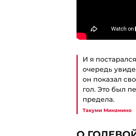
И я постарался
очередь увиде
он показал сво
гол. Это был 
предела.
Такуми Минамино
О ГОЛЕВОЙ