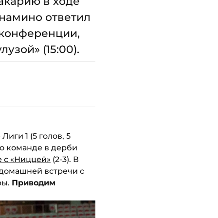
акарию в ходе
инамино ответил
-конференции,
узой» (15:00).
иги 1 (5 голов, 5
о команде в дерби
е с «Ниццей»
(2-3). В
 домашней встречи с
ры.
Приводим