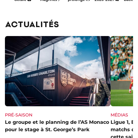
Park
cette
saison
?
ACTUALITÉS
PRÉ-SAISON
MÉDIAS
Le groupe et le planning de l’AS Monaco
Ligue 1, E
pour le stage à St. George’s Park
matchs de 
cette sais