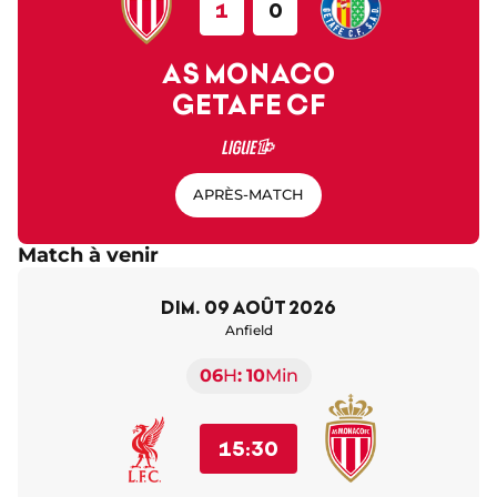
1
0
AS MONACO
GETAFE CF
APRÈS-MATCH
Match à venir
dim. 09 août 2026
Anfield
06
H
10
Min
15:30