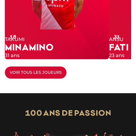
Numéro
Numéro
18
31
TAKUMI
ANSU
MINAMINO
FATI
31 ans
23 ans
VOIR TOUS LES JOUEURS
100 ANS DE PASSION