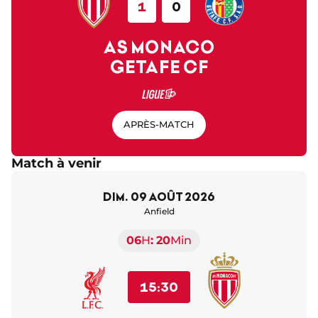
1
0
AS MONACO
GETAFE CF
APRÈS-MATCH
Match à venir
dim. 09 août 2026
Anfield
06
H
20
Min
15:30