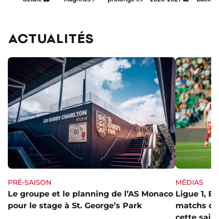
Park
cette
saison
?
ACTUALITÉS
PRÉ-SAISON
MÉDIAS
Le groupe et le planning de l’AS Monaco
Ligue 1, E
pour le stage à St. George’s Park
matchs de 
cette sais