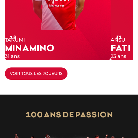
Numéro
Numéro
18
31
TAKUMI
ANSU
MINAMINO
FATI
31 ans
23 ans
VOIR TOUS LES JOUEURS
100 ANS DE PASSION