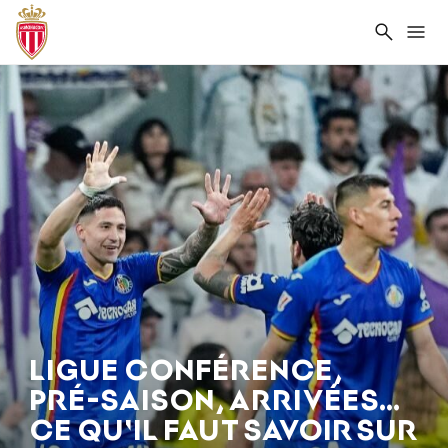
Recher
Me
LIGUE CONFÉRENCE,
PRÉ-SAISON, ARRIVÉES…
CE QU'IL FAUT SAVOIR SUR