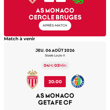
AS MONACO
CERCLE BRUGES
APRÈS-MATCH
Match à venir
jeu. 06 août 2026
Stade Louis-II
04
H
03
Min
20:00
AS MONACO
GETAFE CF