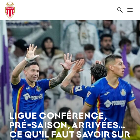
Recher
Me
LIGUE CONFÉRENCE,
PRÉ-SAISON, ARRIVÉES…
CE QU'IL FAUT SAVOIR SUR