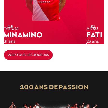
Numéro
Numéro
18
31
TAKUMI
ANSU
MINAMINO
FATI
31 ans
23 ans
VOIR TOUS LES JOUEURS
100 ANS DE PASSION