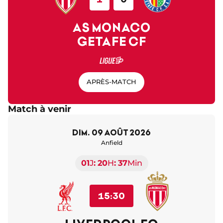
AS MONACO
GETAFE CF
APRÈS-MATCH
Match à venir
dim. 09 août 2026
Anfield
01
J
20
H
37
Min
15:30