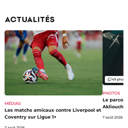
images
ACTUALITÉS
Galerie
49 photo
PHOTOS
Le parcou
MÉDIAS
Akliouche
Les matchs amicaux contre Liverpool et
Coventry sur Ligue 1+
7 août 2026
7 août 2026