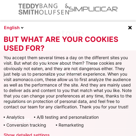
English
BUT WHAT ARE YOUR COOKIES
USED FOR?
You accept them several times a day on the different sites you
visit. But what do you know about them? These cookies are
obviously not eaten, and they are not dangerous either. They
just help us to personalize your internet experience. When you
Facebook
X
Instagram
Youtube
TikTok
Twitch
visit asmonaco.com, these allow us to first analyze the audience
as well as the performance of the site. And they are mainly used
to deliver ads and content to you that match what you like. Note
that you can change your preferences at any time, thanks to the
regulations on protection of personal data, and feel free to
AS MONACO
contact our team for any clarification. Thank you for your trust!
Analytics
A/B testing and personalization
SERVICES
Conversion tracking
Remarketing
Show detailed settings