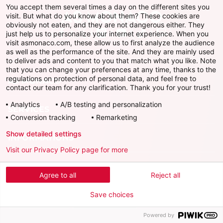
You accept them several times a day on the different sites you
visit. But what do you know about them? These cookies are
obviously not eaten, and they are not dangerous either. They
just help us to personalize your internet experience. When you
Facebook
X
Instagram
Youtube
TikTok
Twitch
visit asmonaco.com, these allow us to first analyze the audience
as well as the performance of the site. And they are mainly used
to deliver ads and content to you that match what you like. Note
that you can change your preferences at any time, thanks to the
regulations on protection of personal data, and feel free to
AS MONACO
contact our team for any clarification. Thank you for your trust!
Analytics
A/B testing and personalization
SERVICES
Conversion tracking
Remarketing
Show detailed settings
INFORMATIONS
Visit our Privacy Policy page for more
Télécharger l'AS Monaco App
Agree to all
Reject all
Save choices
Powered by