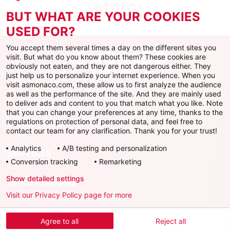
BUT WHAT ARE YOUR COOKIES
USED FOR?
You accept them several times a day on the different sites you
visit. But what do you know about them? These cookies are
obviously not eaten, and they are not dangerous either. They
just help us to personalize your internet experience. When you
Facebook
X
Instagram
Youtube
TikTok
Twitch
visit asmonaco.com, these allow us to first analyze the audience
as well as the performance of the site. And they are mainly used
to deliver ads and content to you that match what you like. Note
that you can change your preferences at any time, thanks to the
regulations on protection of personal data, and feel free to
AS MONACO
contact our team for any clarification. Thank you for your trust!
Analytics
A/B testing and personalization
SERVICES
Conversion tracking
Remarketing
Show detailed settings
INFORMATIONS
Visit our Privacy Policy page for more
Télécharger l'AS Monaco App
Agree to all
Reject all