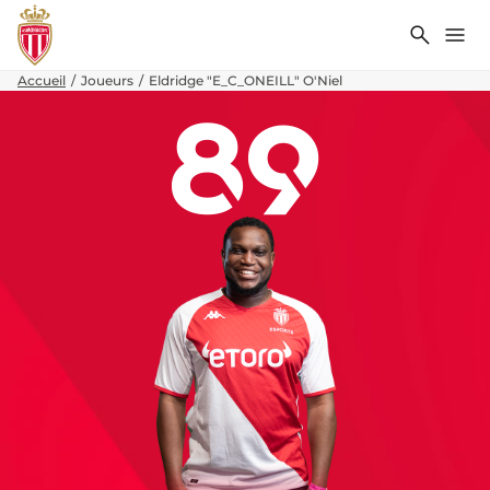
Recher
Me
Accueil
Joueurs
Eldridge "E_C_ONEILL" O'Niel
89