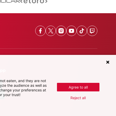
Facebook
X
Instagram
Youtube
TikTok
Twitch
App
not eaten, and they are not
lyze the audience as well as
Agree to all
 change your preferences at
r your trust!
Reject all