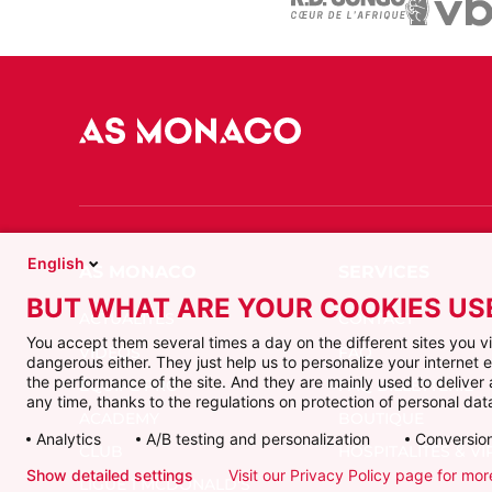
English
BUT WHAT ARE YOUR COOKIES US
ACTUALITÉS
CONTACT
You accept them several times a day on the different sites you 
VIDÉOS
FAQ
dangerous either. They just help us to personalize your internet
the performance of the site. And they are mainly used to delive
ÉQUIPE PRO
FAQ BILLETTERIE
any time, thanks to the regulations on protection of personal data
ACADEMY
BOUTIQUE
Analytics
A/B testing and personalization
Conversion
CLUB
HOSPITALITÉS & VI
Show detailed settings
Visit our Privacy Policy page for mor
LIGUE 1 MCDONALD'S