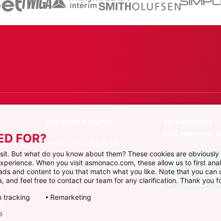
Télécharger
l'AS Monaco 
ED FOR?
MENTIONS LÉGALES
visit. But what do you know about them? These cookies are obviously 
DONNÉES PERSONNELLES
 experience. When you visit asmonaco.com, these allow us to first ana
r ads and content to you that match what you like. Note that you can
PRÉFÉRENCES COOKIES
, and feel free to contact our team for any clarification. Thank you fo
STATUTS
 tracking
Remarketing
P
e