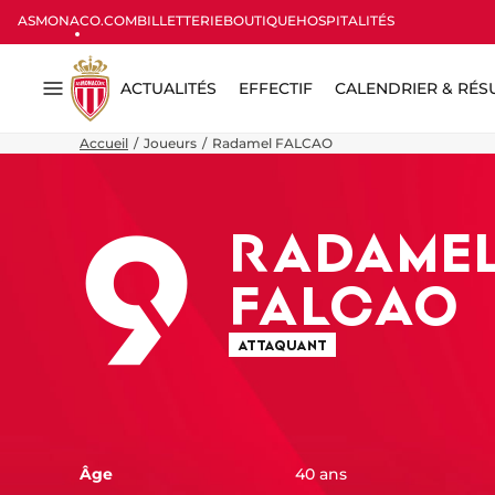
ASMONACO.COM
BILLETTERIE
BOUTIQUE
HOSPITALITÉS
ACTUALITÉS
EFFECTIF
CALENDRIER & RÉS
Menu
Accueil
Joueurs
Radamel FALCAO
9
RADAME
FALCAO
ATTAQUANT
Âge
40 ans