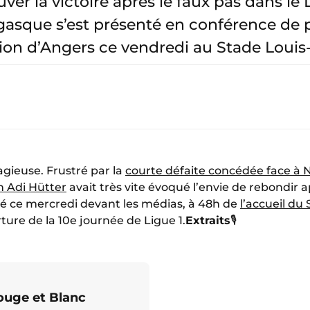
ver la victoire après le faux pas dans le 
asque s’est présenté en conférence de 
ion d’Angers ce vendredi au Stade Louis-I
agieuse. Frustré par la
courte défaite concédée face à 
h Adi Hütter
avait très vite évoqué l’envie de rebondir 
elé ce mercredi devant les médias, à 48h de
l’accueil du
rture de la 10e journée de Ligue 1.
Extraits
🎙️
Rouge et Blanc