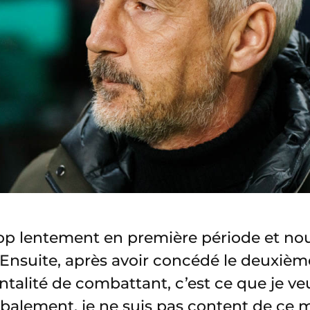
rop lentement en première période et n
 Ensuite, après avoir concédé le deuxièm
alité de combattant, c’est ce que je ve
balement, je ne suis pas content de ce 