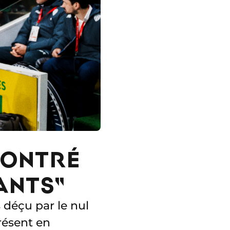
 MONTRÉ
ANTS"
s déçu par le nul
résent en