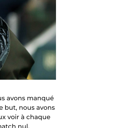
ous avons manqué
e but, nous avons
ux voir à chaque
match nul.