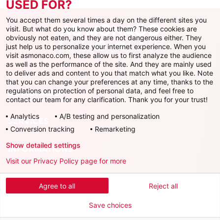
USED FOR?
You accept them several times a day on the different sites you
visit. But what do you know about them? These cookies are
obviously not eaten, and they are not dangerous either. They
just help us to personalize your internet experience. When you
Facebook
X
Instagram
Youtube
TikTok
Twitch
visit asmonaco.com, these allow us to first analyze the audience
as well as the performance of the site. And they are mainly used
to deliver ads and content to you that match what you like. Note
that you can change your preferences at any time, thanks to the
regulations on protection of personal data, and feel free to
AS MONACO
contact our team for any clarification. Thank you for your trust!
Analytics
A/B testing and personalization
SERVICES
Conversion tracking
Remarketing
Show detailed settings
INFORMATIONS
Visit our Privacy Policy page for more
Télécharger l'AS Monaco App
Agree to all
Reject all
Save choices