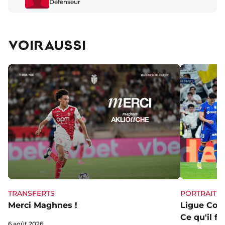
Défenseur
VOIR AUSSI
TRANSFERTS
PORTRAIT
Merci Maghnes !
Ligue Conf
Ce qu'il fa
6 août 2026