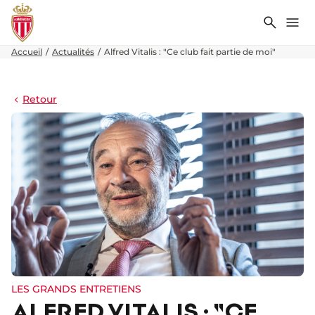
Recher
Me
Accueil
Actualités
Alfred Vitalis : "Ce club fait partie de moi"
Retour
LES GRANDS ENTRETIENS
ALFRED VITALIS : "CE