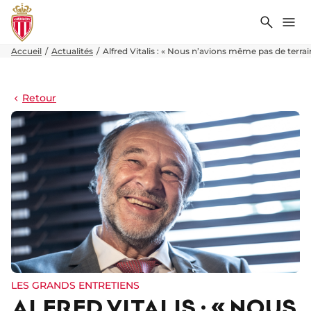
Recher
Me
Accueil
Actualités
Alfred Vitalis : « Nous n’avions même pas de terra
Retour
LES GRANDS ENTRETIENS
ALFRED VITALIS : « NOUS