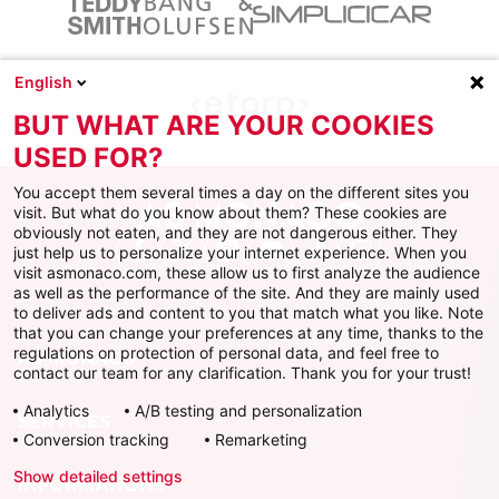
English
BUT WHAT ARE YOUR COOKIES
USED FOR?
You accept them several times a day on the different sites you
visit. But what do you know about them? These cookies are
obviously not eaten, and they are not dangerous either. They
just help us to personalize your internet experience. When you
Facebook
X
Instagram
Youtube
TikTok
Twitch
visit asmonaco.com, these allow us to first analyze the audience
as well as the performance of the site. And they are mainly used
to deliver ads and content to you that match what you like. Note
that you can change your preferences at any time, thanks to the
regulations on protection of personal data, and feel free to
AS MONACO
contact our team for any clarification. Thank you for your trust!
Analytics
A/B testing and personalization
SERVICES
Conversion tracking
Remarketing
Show detailed settings
INFORMATIONS