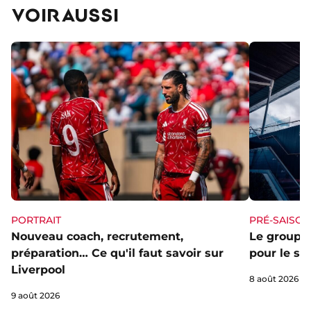
VOIR AUSSI
PORTRAIT
PRÉ-SAISON
Nouveau coach, recrutement,
Le groupe 
préparation… Ce qu'il faut savoir sur
pour le st
Liverpool
8 août 2026
9 août 2026