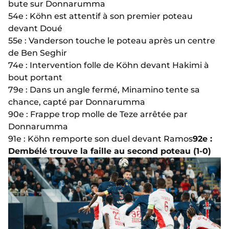
bute sur Donnarumma
54e : Köhn est attentif à son premier poteau
devant Doué
55e : Vanderson touche le poteau après un centre
de Ben Seghir
74e : Intervention folle de Köhn devant Hakimi à
bout portant
79e : Dans un angle fermé, Minamino tente sa
chance, capté par Donnarumma
90e : Frappe trop molle de Teze arrêtée par
Donnarumma
91e : Köhn remporte son duel devant Ramos
92e :
Dembélé trouve la faille au second poteau (1-0)