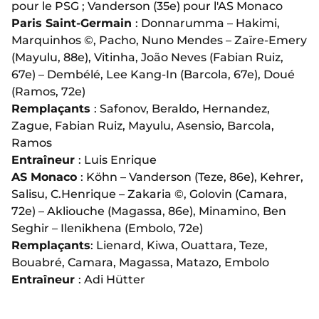
pour le PSG ; Vanderson (35e) pour l'AS Monaco
Paris Saint-Germain
: Donnarumma – Hakimi,
Marquinhos ©, Pacho, Nuno Mendes – Zaïre-Emery
(Mayulu, 88e), Vitinha, João Neves (Fabian Ruiz,
67e) – Dembélé, Lee Kang-In (Barcola, 67e), Doué
(Ramos, 72e)
Remplaçants
: Safonov, Beraldo, Hernandez,
Zague, Fabian Ruiz, Mayulu, Asensio, Barcola,
Ramos
Entraîneur
: Luis Enrique
AS Monaco
: Köhn – Vanderson (Teze, 86e), Kehrer,
Salisu, C.Henrique – Zakaria ©, Golovin (Camara,
72e) – Akliouche (Magassa, 86e), Minamino, Ben
Seghir – Ilenikhena (Embolo, 72e)
Remplaçants
: Lienard, Kiwa, Ouattara, Teze,
Bouabré, Camara, Magassa, Matazo, Embolo
Entraîneur
: Adi Hütter