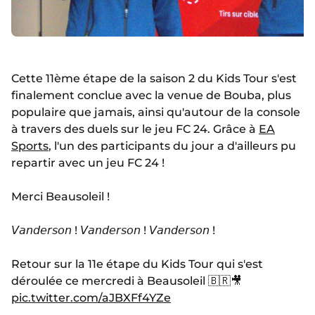
Cette 11ème étape de la saison 2 du Kids Tour s'est
finalement conclue avec la venue de Bouba, plus
populaire que jamais, ainsi qu'autour de la console
à travers des duels sur le jeu FC 24. Grâce à
EA
Sports
, l'un des participants du jour a d'ailleurs pu
repartir avec un jeu FC 24 !
Merci Beausoleil !
𝘝𝘢𝘯𝘥𝘦𝘳𝘴𝘰𝘯 ! 𝘝𝘢𝘯𝘥𝘦𝘳𝘴𝘰𝘯 ! 𝘝𝘢𝘯𝘥𝘦𝘳𝘴𝘰𝘯 !
Retour sur la 11e étape du Kids Tour qui s'est
déroulée ce mercredi à Beausoleil 🇧🇷🎥
pic.twitter.com/aJBXFf4YZe