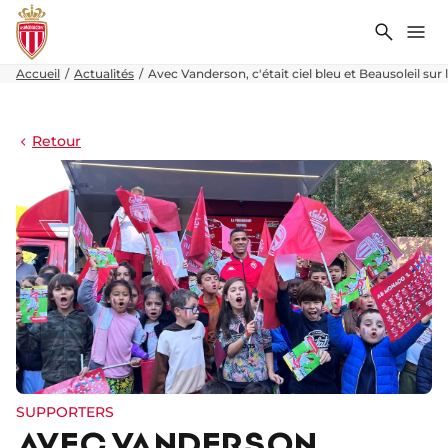
Recher
Me
Accueil
Actualités
Avec Vanderson, c'était ciel bleu et Beausoleil sur l
Retour
SUPPORTERS
AVEC VANDERSON,