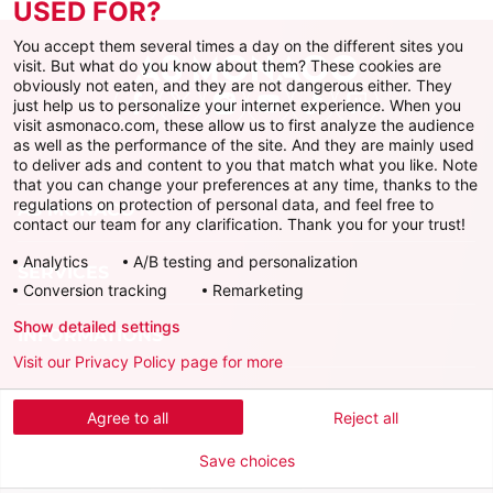
USED FOR?
You accept them several times a day on the different sites you
visit. But what do you know about them? These cookies are
obviously not eaten, and they are not dangerous either. They
just help us to personalize your internet experience. When you
Facebook
X
Instagram
Youtube
TikTok
Twitch
visit asmonaco.com, these allow us to first analyze the audience
as well as the performance of the site. And they are mainly used
to deliver ads and content to you that match what you like. Note
that you can change your preferences at any time, thanks to the
regulations on protection of personal data, and feel free to
AS MONACO
contact our team for any clarification. Thank you for your trust!
Analytics
A/B testing and personalization
SERVICES
Conversion tracking
Remarketing
Show detailed settings
INFORMATIONS
Visit our Privacy Policy page for more
Télécharger l'AS Monaco App
Agree to all
Reject all
Save choices