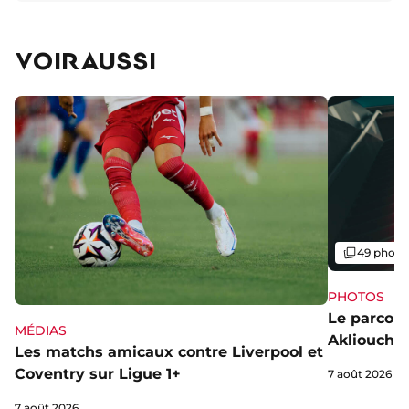
VOIR AUSSI
Galerie
49 photo
PHOTOS
Le parcou
MÉDIAS
Akliouche
Les matchs amicaux contre Liverpool et
Coventry sur Ligue 1+
7 août 2026
7 août 2026