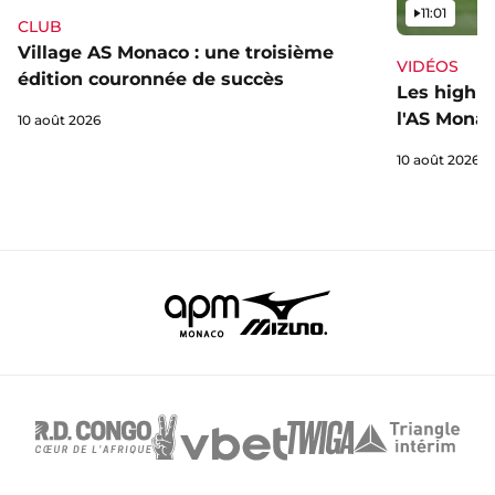
Vidéo
11:01
CLUB
Village AS Monaco : une troisième
VIDÉOS
édition couronnée de succès
Les highli
l'AS Monac
10 août 2026
10 août 2026