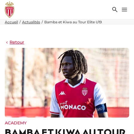
Recher
Me
Accueil
Actualités
Bamba et Kiwa au Tour Elite U19
Retour
ACADEMY
BAMBA ET KIWA AU TOUR