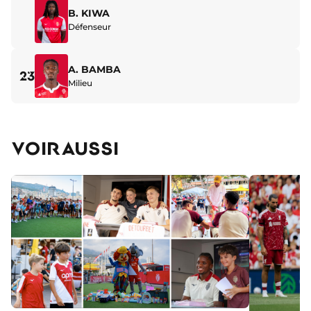
B. KIWA
Défenseur
A. BAMBA
23
Milieu
VOIR AUSSI