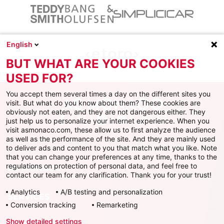
English
BUT WHAT ARE YOUR COOKIES
USED FOR?
You accept them several times a day on the different sites you
visit. But what do you know about them? These cookies are
obviously not eaten, and they are not dangerous either. They
just help us to personalize your internet experience. When you
Facebook
X
Instagram
Youtube
TikTok
Twitch
visit asmonaco.com, these allow us to first analyze the audience
as well as the performance of the site. And they are mainly used
to deliver ads and content to you that match what you like. Note
that you can change your preferences at any time, thanks to the
regulations on protection of personal data, and feel free to
AS MONACO
contact our team for any clarification. Thank you for your trust!
Analytics
A/B testing and personalization
SERVICES
Conversion tracking
Remarketing
Show detailed settings