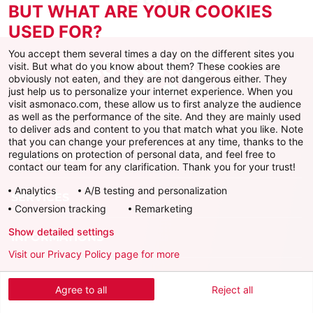
BUT WHAT ARE YOUR COOKIES
USED FOR?
You accept them several times a day on the different sites you
visit. But what do you know about them? These cookies are
obviously not eaten, and they are not dangerous either. They
just help us to personalize your internet experience. When you
Facebook
X
Instagram
Youtube
TikTok
Twitch
visit asmonaco.com, these allow us to first analyze the audience
as well as the performance of the site. And they are mainly used
to deliver ads and content to you that match what you like. Note
that you can change your preferences at any time, thanks to the
regulations on protection of personal data, and feel free to
AS MONACO
contact our team for any clarification. Thank you for your trust!
Analytics
A/B testing and personalization
SERVICES
Conversion tracking
Remarketing
Show detailed settings
INFORMATIONS
Visit our Privacy Policy page for more
Télécharger l'AS Monaco App
Agree to all
Reject all