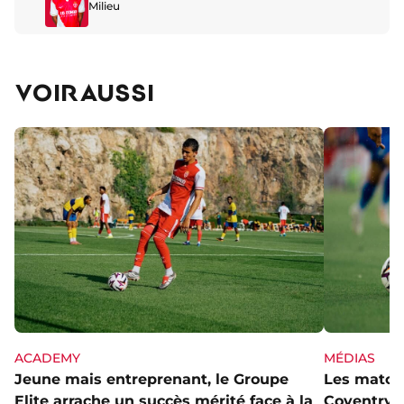
Milieu
VOIR AUSSI
ACADEMY
MÉDIAS
Jeune mais entreprenant, le Groupe
Les matchs
Elite arrache un succès mérité face à la
Coventry s