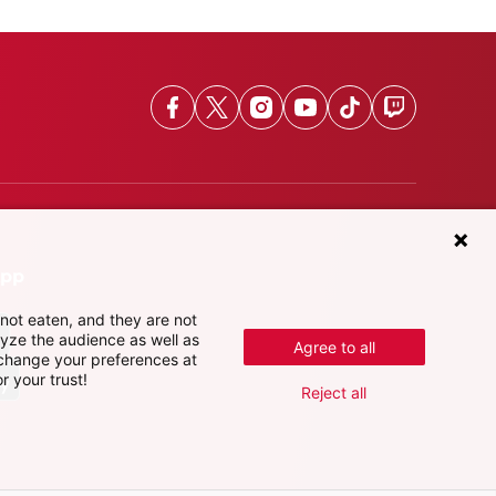
Facebook
X
Instagram
Youtube
TikTok
Twitch
App
not eaten, and they are not
lyze the audience as well as
Agree to all
 change your preferences at
r your trust!
Reject all