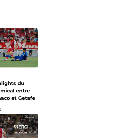
hlights du
mical entre
naco et Getafe
6