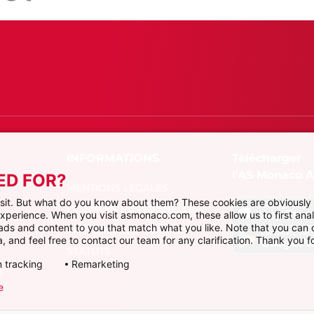
Télécharger
l'AS Monaco 
ED FOR?
MENTIONS LÉGALES
visit. But what do you know about them? These cookies are obviously 
DONNÉES PERSONNELLES
 experience. When you visit asmonaco.com, these allow us to first ana
r ads and content to you that match what you like. Note that you can
PRÉFÉRENCES COOKIES
, and feel free to contact our team for any clarification. Thank you fo
STATUTS
 tracking
Remarketing
P
e