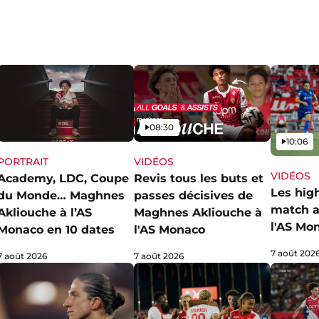
Vidéo
08:30
Vidéo
10:06
PORTRAIT
VIDÉOS
VIDÉOS
Academy, LDC, Coupe
Revis tous les buts et
Les hig
du Monde… Maghnes
passes décisives de
match a
Akliouche à l’AS
Maghnes Akliouche à
l'AS Mo
Monaco en 10 dates
l'AS Monaco
7 août 202
7 août 2026
7 août 2026