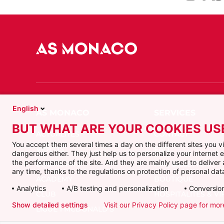
English
BUT WHAT ARE YOUR COOKIES US
ACTUALITÉS
CONTACT
You accept them several times a day on the different sites you 
VIDÉOS
FAQ
dangerous either. They just help us to personalize your internet
the performance of the site. And they are mainly used to delive
ÉQUIPE PRO
FAQ BILLETTERIE
any time, thanks to the regulations on protection of personal data
ACADEMY
BOUTIQUE
Analytics
A/B testing and personalization
Conversion
CLUB
HOSPITALITÉS & VI
Show detailed settings
Visit our Privacy Policy page for mor
LIGUE 1 MCDONALD'S