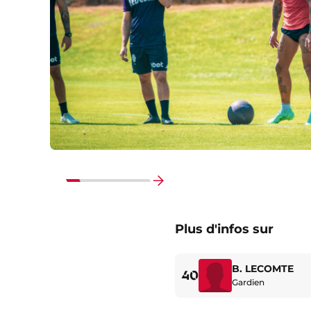
Faire
défiler
Plus d'infos sur
vers
la
fin
B. LECOMTE
40
Gardien