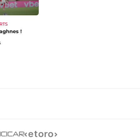
RTS
aghnes !
6