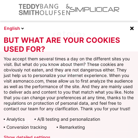
English
BUT WHAT ARE YOUR COOKIES
USED FOR?
You accept them several times a day on the different sites you
visit. But what do you know about them? These cookies are
obviously not eaten, and they are not dangerous either. They
just help us to personalize your internet experience. When you
Facebook
X
Instagram
Youtube
TikTok
Twitch
visit asmonaco.com, these allow us to first analyze the audience
as well as the performance of the site. And they are mainly used
to deliver ads and content to you that match what you like. Note
that you can change your preferences at any time, thanks to the
regulations on protection of personal data, and feel free to
AS MONACO
contact our team for any clarification. Thank you for your trust!
Analytics
A/B testing and personalization
SERVICES
Conversion tracking
Remarketing
Show detailed settings