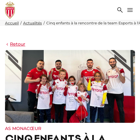
Recher
Me
Accueil
Actualités
Cinq enfants à la rencontre de la team Esports à 
Retour
AS MONACŒUR
CINQ ENFANTS À LA