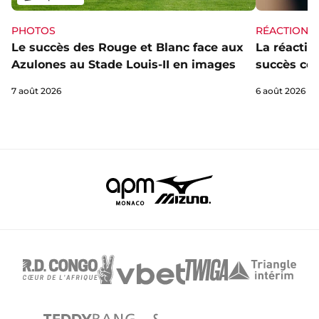
PHOTOS
RÉACTIONS
Le succès des Rouge et Blanc face aux
La réaction
Azulones au Stade Louis-II en images
succès con
7 août 2026
6 août 2026