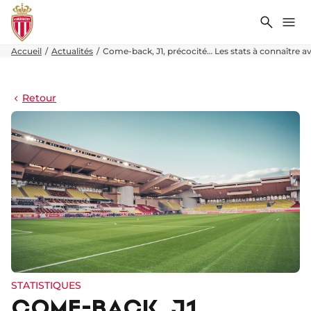
Recher
Me
Accueil
Actualités
Come-back, J1, précocité… Les stats à connaître a
Retour
STATISTIQUES
COME-BACK, J1,