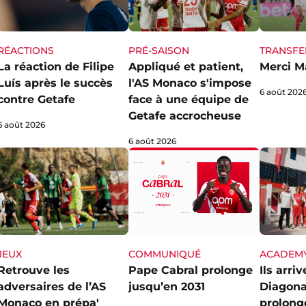
RÉACTIONS
PRÉ-SAISON
TRANSFE
La réaction de Filipe
Appliqué et patient,
Merci M
Luís après le succès
l'AS Monaco s'impose
6 août 202
contre Getafe
face à une équipe de
Getafe accrocheuse
6 août 2026
6 août 2026
JEUX
ACADEM
COMMUNIQUÉ
Retrouve les
Ils arri
Pape Cabral prolonge
adversaires de l’AS
Diagona
jusqu’en 2031
Monaco en prépa'
prolong