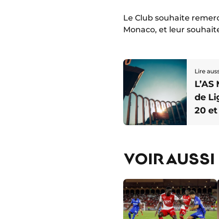
Le Club souhaite remerc
Monaco, et leur souhaite 
Lire auss
L’AS
de Li
20 et
VOIR AUSSI