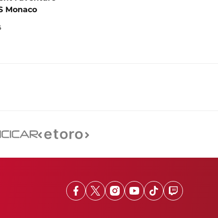
AS Monaco
6
Facebook
X
Instagram
Youtube
TikTok
Twitch