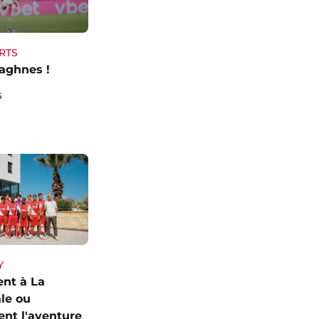
RTS
aghnes !
6
Y
vent à La
le ou
ent l'aventure