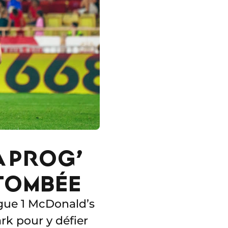
A PROG’
 TOMBÉE
igue 1 McDonald’s
rk pour y défier