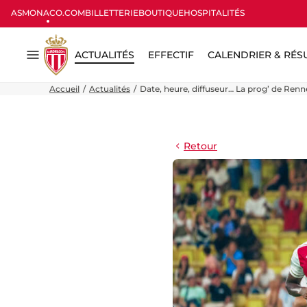
ASMONACO.COM
BILLETTERIE
BOUTIQUE
HOSPITALITÉS
ACTUALITÉS
EFFECTIF
CALENDRIER & RÉS
Menu
Accueil
Actualités
Date, heure, diffuseur… La prog’ de Renn
Retour