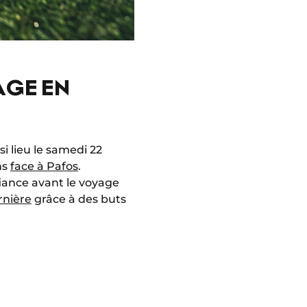
AGE EN
nsi lieu le samedi 22
ns
face à Pafos
.
iance avant le voyage
rnière
grâce à des buts