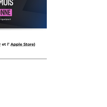
y
et l’
Apple Store
)
: