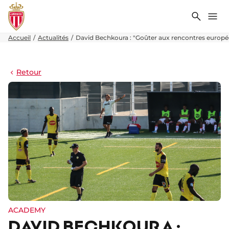
Recher
Me
Accueil
Actualités
David Bechkoura : "Goûter aux rencontres europ
Retour
ACADEMY
DAVID BECHKOURA :