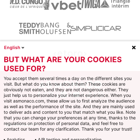
English
BUT WHAT ARE YOUR COOKIES
USED FOR?
You accept them several times a day on the different sites you
visit. But what do you know about them? These cookies are
obviously not eaten, and they are not dangerous either. They
just help us to personalize your internet experience. When you
Facebook
X
Instagram
Youtube
TikTok
Twitch
visit asmonaco.com, these allow us to first analyze the audience
as well as the performance of the site. And they are mainly used
to deliver ads and content to you that match what you like. Note
that you can change your preferences at any time, thanks to the
regulations on protection of personal data, and feel free to
AS MONACO
contact our team for any clarification. Thank you for your trust!
Analytics
A/B testing and personalization