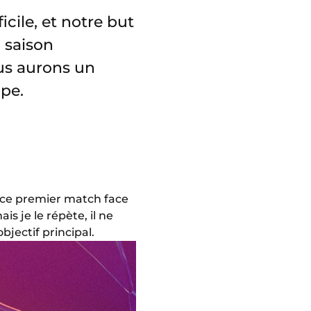
cile, et notre but
 saison
ous aurons un
pe.
 ce premier match face
s je le répète, il ne
jectif principal.