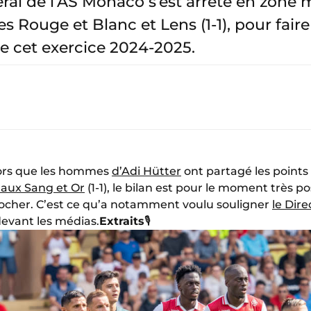
ral de l’AS Monaco s’est arrêté en zone m
s Rouge et Blanc et Lens (1-1), pour fair
e cet exercice 2024-2025.
lors que les hommes
d’Adi Hütter
ont partagé les points 
 aux Sang et Or
(1-1), le bilan est pour le moment très po
Rocher. C’est ce qu’a notamment voulu souligner
le Dire
devant les médias.
Extraits
🎙️