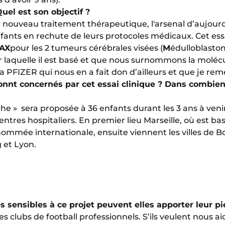
Quel est son objectif ?
un nouveau traitement thérapeutique, l'arsenal d’aujou
fants en rechute de leurs protocoles médicaux. Cet essa
AX
pour les 2 tumeurs cérébrales visées (
M
édulloblasto
r laquelle il est basé et que nous surnommons la molécul
PFIZER qui nous en a fait don d’ailleurs et que je reme
nnt concernés par cet essai clinique ? Dans combien
he » sera proposée à 36 enfants durant les 3 ans à venir.
ntres hospitaliers. En premier lieu Marseille, où est bas
enommée internationale, ensuite viennent les villes de Bo
 et Lyon.
ensibles à ce projet peuvent elles apporter leur pier
 des clubs de football professionnels. S’ils veulent nous a