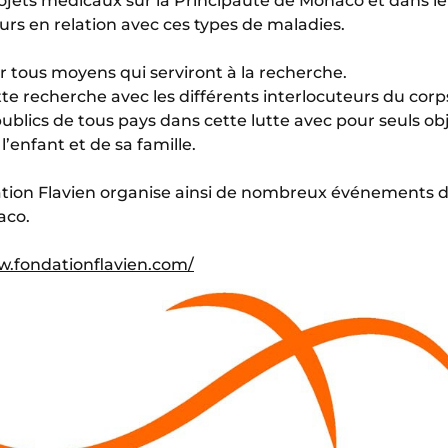
rojets médicaux sur la Principauté de Monaco et dans l
eurs en relation avec ces types de maladies.
r tous moyens qui serviront à la recherche.
tte recherche avec les différents interlocuteurs du corps
publics de tous pays dans cette lutte avec pour seuls obje
 l’enfant et de sa famille.
tion Flavien organise ainsi de nombreux événements de
aco.
w.fondationflavien.com/