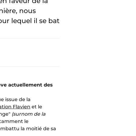
en faveur de la
nière, nous
ur lequel il se bat
lève actuellement des
e issue de la
tion Flavien
et le
ange"
(surnom de la
notamment le
mbattu la moitié de sa