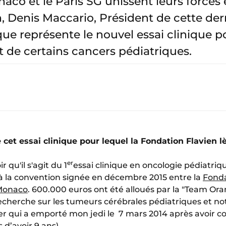
aco et le Paris SG unissent leurs forces 
, Denis Maccario, Président de cette der
que représente le nouvel essai clinique po
t de certains cancers pédiatriques.
 cet essai clinique pour lequel la Fondation Flavien 
er
r qu'il s'agit du 1
essai clinique en oncologie pédiatriqu
te à la convention signée en décembre 2015 entre la
Fonda
 Monaco
. 600.000 euros ont été alloués par la "Team Or
recherche sur les tumeurs cérébrales pédiatriques et 
 qui a emporté mon jedi le 7 mars 2014 après avoir co
s d’avoir 9 ans).