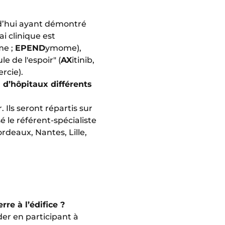
rd’hui ayant démontré
i clinique est
me ;
EPEND
ymome),
e de l'espoir" (
AX
itinib,
rcie).
 d’hôpitaux différents
 Ils seront répartis sur
é le référent-spécialiste
rdeaux, Nantes, Lille,
re à l’édifice ?
ider en participant à