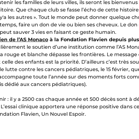
tenir les familles de leurs villes, ils seront les bienvenus
itoire. Que chaque club se fasse l’écho de cette histoire
 y'a les autres ». Tout le monde peut donner quelque ch
 temps, faire un don de vie ou bien ses cheveux. Le don
eut sauver 3 vies en faisant ce geste humain.
ien de l’AS Monaco
à la Fondation Flavien depuis plu
ulièrement le soutien d’une institution comme l’AS Mo
ra rouge et blanche dépasse les frontières. Le message 
le des enfants est la priorité. D’ailleurs c’est très sou
e lutte contre les cancers pédiatriques, le 15 février, q
s accompagne toute l’année sur des moments forts com
 dédié aux cancers pédiatriques).
enir : il y a 2500 cas chaque année et 500 décès sont à d
L’essai clinique apportera une réponse positive dans ce
ndation Flavien, Un Nouvel Espoir.