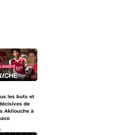
us les buts et
décisives de
 Akliouche à
naco
6