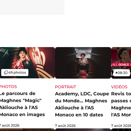
Galerie
Vidéo
49 photos
08:30
PHOTOS
PORTRAIT
VIDÉOS
Le parcours de
Academy, LDC, Coupe
Revis to
Maghnes "Magic"
du Monde… Maghnes
passes 
Akliouche à l'AS
Akliouche à l’AS
Maghnes
Monaco en images
Monaco en 10 dates
l'AS Mo
7 août 2026
7 août 2026
7 août 202