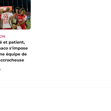
SON
 et patient,
naco s'impose
une équipe de
accrocheuse
6