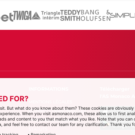
Télécharger
l'AS Monaco 
ED FOR?
MENTIONS LÉGALES
visit. But what do you know about them? These cookies are obviously 
DONNÉES PERSONNELLES
 experience. When you visit asmonaco.com, these allow us to first ana
r ads and content to you that match what you like. Note that you can
PRÉFÉRENCES COOKIES
, and feel free to contact our team for any clarification. Thank you fo
STATUTS
 tracking
Remarketing