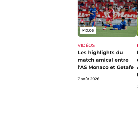
Vidéo
10:06
VIDÉOS
Les highlights du
match amical entre
l'AS Monaco et Getafe
7 août 2026