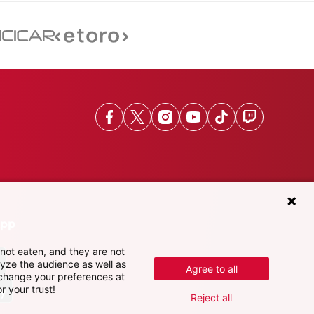
Facebook
X
Instagram
Youtube
TikTok
Twitch
App
not eaten, and they are not
lyze the audience as well as
Agree to all
 change your preferences at
r your trust!
Reject all