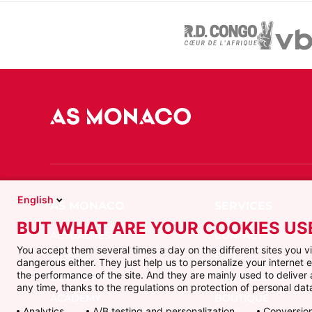
English
BUT WHAT ARE YOUR COOKIES US
ACTUALITÉS
CONTACT
You accept them several times a day on the different sites you 
VIDÉOS
FAQ
dangerous either. They just help us to personalize your internet
the performance of the site. And they are mainly used to delive
ÉQUIPE PRO
FAQ BILLETTERIE
any time, thanks to the regulations on protection of personal data
ACADEMY
BOUTIQUE
Analytics
A/B testing and personalization
Conversion