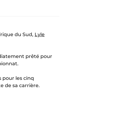
frique du Sud,
Lyle
édiatement prêté pour
pionnat.
 pour les cinq
e de sa carrière.