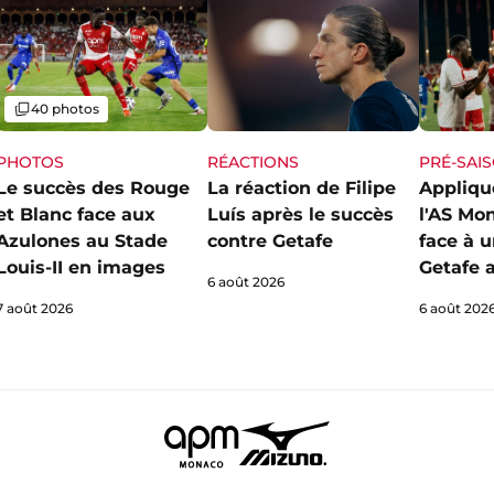
Galerie
40 photos
PHOTOS
RÉACTIONS
PRÉ-SAI
Le succès des Rouge
La réaction de Filipe
Appliqué
et Blanc face aux
Luís après le succès
l'AS Mo
Azulones au Stade
contre Getafe
face à 
Louis-II en images
Getafe 
6 août 2026
7 août 2026
6 août 202