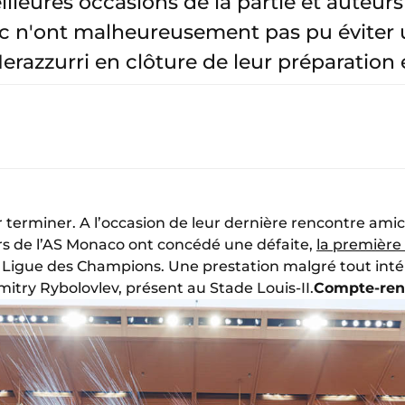
eilleures occasions de la partie et auteur
nc n'ont malheureusement pas pu éviter 
erazzurri en clôture de leur préparation es
 terminer. A l’occasion de leur dernière rencontre amic
rs de l’AS Monaco ont concédé une défaite,
la première d
 la Ligue des Champions. Une prestation malgré tout inté
itry Rybolovlev, présent au Stade Louis-II.
Compte-re