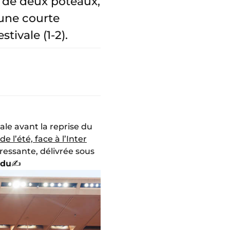
s de deux poteaux,
une courte
tivale (1-2).
ale avant la reprise du
e l’été, face à l’Inter
ressante, délivrée sous
ndu
✍️