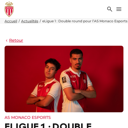
Recher
Me
Accueil
Actualités
eLigue 1 : Double round pour l’AS Monaco Esports
Retour
AS MONACO ESPORTS
ELIGUE 1 : DOUBLE