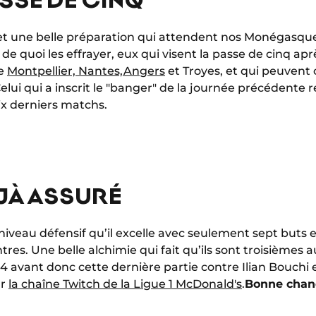
 et une belle préparation qui attendent nos Monégasque
 de quoi les effrayer, eux qui visent la passe de cinq ap
re
Montpellier, Nantes,
Angers
et Troyes, et qui peuven
elui qui a inscrit le "banger" de la journée précédente r
x derniers matchs.
ÉJÀ ASSURÉ
niveau défensif qu’il excelle avec seulement sept buts e
res. Une belle alchimie qui fait qu’ils sont troisièmes 
4 avant donc cette dernière partie contre Ilian Bouchi et
ur
la chaîne Twitch de la Ligue 1 McDonald's
.
Bonne chanc