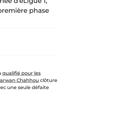
née d’eLigue 1,
première phase
à
qualifié pour les
arwan Chahhou
clôture
ec une seule défaite