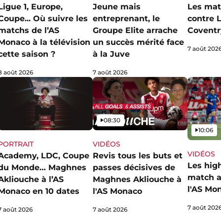
Ligue 1, Europe,
Jeune mais
Les mat
Coupe... Où suivre les
entreprenant, le
contre L
matchs de l’AS
Groupe Elite arrache
Coventr
Monaco à la télévision
un succès mérité face
7 août 202
cette saison ?
à la Juve
8 août 2026
7 août 2026
Vidéo
08:30
Vidéo
10:06
PORTRAIT
VIDÉOS
VIDÉOS
Academy, LDC, Coupe
Revis tous les buts et
Les hig
du Monde… Maghnes
passes décisives de
match a
Akliouche à l’AS
Maghnes Akliouche à
l'AS Mo
Monaco en 10 dates
l'AS Monaco
7 août 202
7 août 2026
7 août 2026