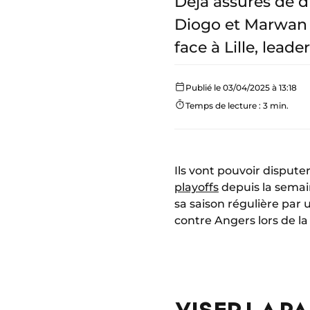
Déjà assurés de di
Diogo et Marwan 
face à Lille, lea
Publié le 03/04/2025 à 13:18
Temps de lecture : 3 min.
Ils vont pouvoir dispute
playoffs
depuis la semai
sa saison régulière par
contre Angers lors de la 
VISER LA P