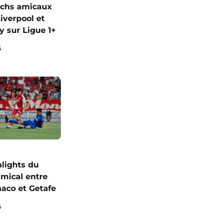
chs amicaux
iverpool et
y sur Ligue 1+
6
hlights du
mical entre
naco et Getafe
6