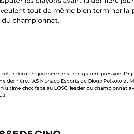
sputer les playoffs avant la dernière jour
veulent tout de même bien terminer la 
der du championnat.
r cette dernière journée sans trop grande pression. Déj
ne dernière, l’AS Monaco Esports de
Diogo Peixoto
et
M
 un ultime choc face au LOSC, leader du championnat av
J3.
ASSE DE CINQ