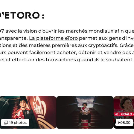
'ETORO :
7 avec la vision d'ouvrir les marchés mondiaux afin que
ransparente.
La plateforme eToro
permet aux gens d'inves
ctions et des matières premières aux cryptoactifs. Grâce à
eurs peuvent facilement acheter, détenir et vendre des ac
el et effectuer des transactions quand ils le souhaitent.
Galerie
Vidéo
49 photos
08:30