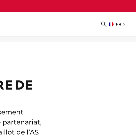
FR
Choisir
Recherche
la
langue
RE DE
ssement
 partenariat,
llot de l’AS