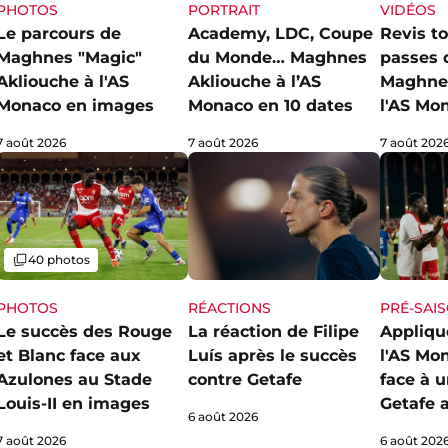
PHOTOS
PORTRAIT
VIDÉOS
Le parcours de
Academy, LDC, Coupe
Revis to
Maghnes "Magic"
du Monde… Maghnes
passes 
Akliouche à l'AS
Akliouche à l’AS
Maghnes
Monaco en images
Monaco en 10 dates
l'AS Mo
7 août 2026
7 août 2026
7 août 202
Galerie
40 photos
PHOTOS
RÉACTIONS
PRÉ-SAI
Le succès des Rouge
La réaction de Filipe
Appliqué
et Blanc face aux
Luís après le succès
l'AS Mo
Azulones au Stade
contre Getafe
face à 
Louis-II en images
Getafe 
6 août 2026
7 août 2026
6 août 202