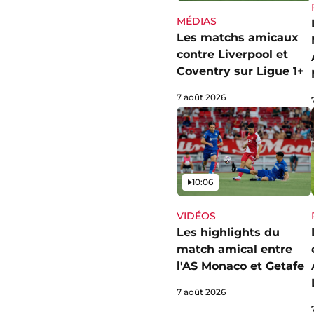
MÉDIAS
Les matchs amicaux
contre Liverpool et
Coventry sur Ligue 1+
7 août 2026
Vidéo
10:06
VIDÉOS
Les highlights du
match amical entre
l'AS Monaco et Getafe
7 août 2026