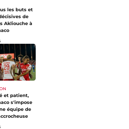
us les buts et
décisives de
 Akliouche à
naco
6
SON
 et patient,
naco s'impose
une équipe de
accrocheuse
6