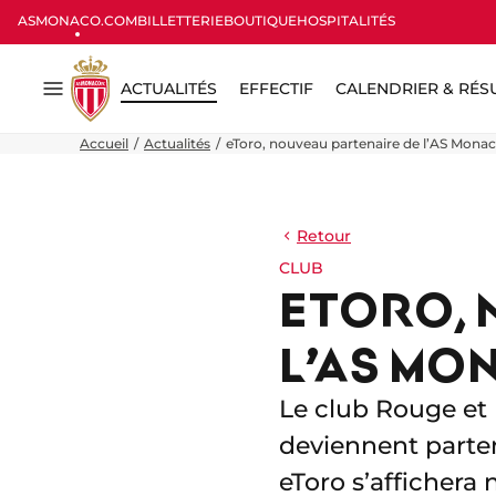
ASMONACO.COM
BILLETTERIE
BOUTIQUE
HOSPITALITÉS
ACTUALITÉS
EFFECTIF
CALENDRIER & RÉS
Menu
Accueil
Actualités
eToro, nouveau partenaire de l’AS Mona
Retour
CLUB
ETORO, 
L’AS MO
Le club Rouge et 
deviennent parten
eToro s’affichera