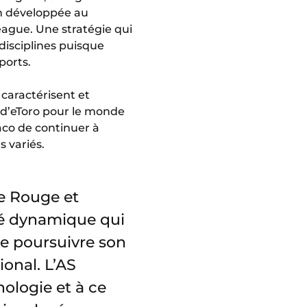
ien développée au
eague. Une stratégie qui
disciplines puisque
ports.
 caractérisent et
nd d’eToro pour le monde
aco de continuer à
 variés.
le Rouge et
té dynamique qui
e poursuivre son
onal. L’AS
ologie et à ce