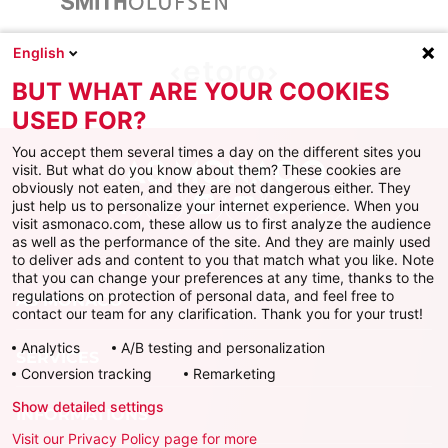
English
BUT WHAT ARE YOUR COOKIES
USED FOR?
You accept them several times a day on the different sites you
visit. But what do you know about them? These cookies are
obviously not eaten, and they are not dangerous either. They
just help us to personalize your internet experience. When you
Facebook
X
Instagram
Youtube
TikTok
Twitch
visit asmonaco.com, these allow us to first analyze the audience
as well as the performance of the site. And they are mainly used
to deliver ads and content to you that match what you like. Note
that you can change your preferences at any time, thanks to the
regulations on protection of personal data, and feel free to
AS MONACO
contact our team for any clarification. Thank you for your trust!
Analytics
A/B testing and personalization
SERVICES
Conversion tracking
Remarketing
Show detailed settings
INFORMATIONS
Visit our Privacy Policy page for more