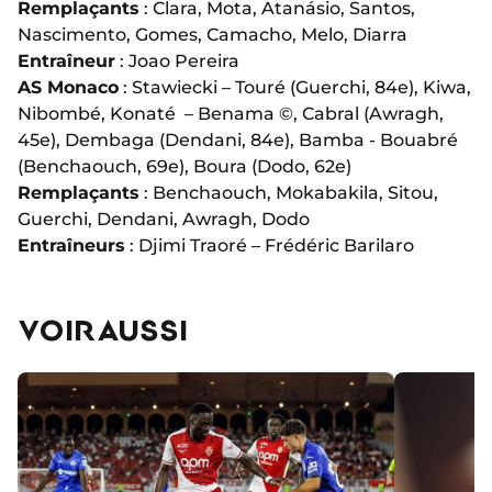
Remplaçants
: Clara, Mota, Atanásio, Santos,
Nascimento, Gomes, Camacho, Melo, Diarra
Entraîneur
: Joao Pereira
AS Monaco
: Stawiecki – Touré (Guerchi, 84e), Kiwa,
Nibombé, Konaté – Benama ©️, Cabral (Awragh,
45e), Dembaga (Dendani, 84e), Bamba - Bouabré
(Benchaouch, 69e), Boura (Dodo, 62e)
Remplaçants
: Benchaouch, Mokabakila, Sitou,
Guerchi, Dendani, Awragh, Dodo
Entraîneurs
: Djimi Traoré – Frédéric Barilaro
VOIR AUSSI