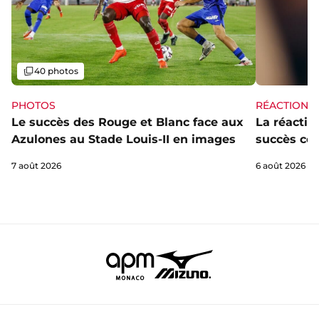
Galerie
40 photos
PHOTOS
RÉACTIONS
Le succès des Rouge et Blanc face aux
La réaction
Azulones au Stade Louis-II en images
succès con
7 août 2026
6 août 2026