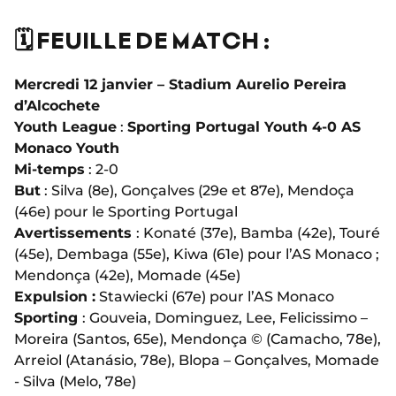
🗓️ FEUILLE DE MATCH :
Mercredi 12 janvier – Stadium Aurelio Pereira
d’Alcochete
Youth League
:
Sporting Portugal Youth 4-0 AS
Monaco Youth
Mi-temps
: 2-0
But
: Silva (8e), Gonçalves (29e et 87e), Mendoça
(46e) pour le Sporting Portugal
Avertissements
: Konaté (37e), Bamba (42e), Touré
(45e), Dembaga (55e), Kiwa (61e) pour l’AS Monaco ;
Mendonça (42e), Momade (45e)
Expulsion :
Stawiecki (67e) pour l’AS Monaco
Sporting
: Gouveia, Dominguez, Lee, Felicissimo –
Moreira (Santos, 65e), Mendonça ©️ (Camacho, 78e),
Arreiol (Atanásio, 78e), Blopa – Gonçalves, Momade
- Silva (Melo, 78e)