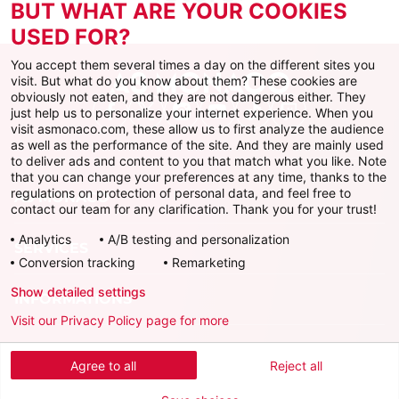
BUT WHAT ARE YOUR COOKIES
USED FOR?
You accept them several times a day on the different sites you
visit. But what do you know about them? These cookies are
obviously not eaten, and they are not dangerous either. They
just help us to personalize your internet experience. When you
Facebook
X
Instagram
Youtube
TikTok
Twitch
visit asmonaco.com, these allow us to first analyze the audience
as well as the performance of the site. And they are mainly used
to deliver ads and content to you that match what you like. Note
that you can change your preferences at any time, thanks to the
regulations on protection of personal data, and feel free to
AS MONACO
contact our team for any clarification. Thank you for your trust!
Analytics
A/B testing and personalization
SERVICES
Conversion tracking
Remarketing
Show detailed settings
INFORMATIONS
Visit our Privacy Policy page for more
Télécharger l'AS Monaco App
Agree to all
Reject all