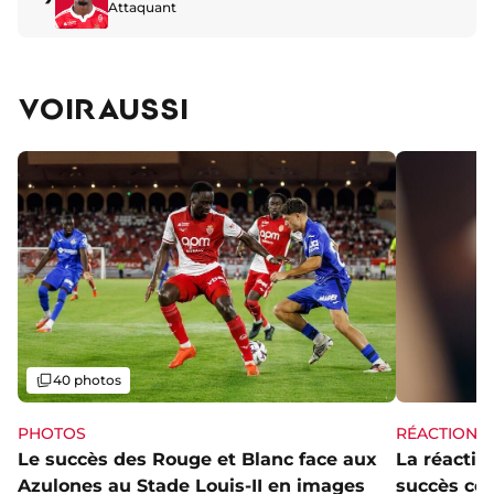
Attaquant
VOIR AUSSI
Galerie
40 photos
PHOTOS
RÉACTIONS
Le succès des Rouge et Blanc face aux
La réaction
Azulones au Stade Louis-II en images
succès con