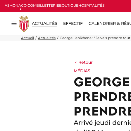
ASMONACO.COM
BILLETTERIE
BOUTIQUE
HOSPITALITÉS
ACTUALITÉS
EFFECTIF
CALENDRIER & RÉS
Menu
Accueil
Actualités
George Ilenikhena : "Je vais prendre tout 
Retour
MÉDIAS
GEORGE I
PRENDRE 
PRENDR
Arrivé jeudi dern