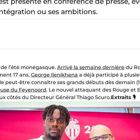
est présenté en conférence de presse, é
tégration ou ses ambitions.
ue de l’été monégasque.
Arrivé la semaine dernière
du Roy
ment 17 ans,
George Ilenikhena
a déjà participé à plusi
e peut-être connaître ses grands débuts dès demain (19
louse du Feyenoord
. Le nouvel attaquant des Rouge et B
ux côtés du Directeur Général Thiago Scuro.
Extraits 🎙️