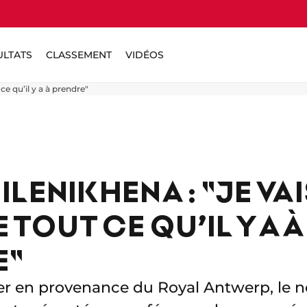
ULTATS
CLASSEMENT
VIDÉOS
ce qu’il y a à prendre"
LENIKHENA : "JE VA
TOUT CE QU’IL Y A À
E"
ier en provenance du Royal Antwerp, le 