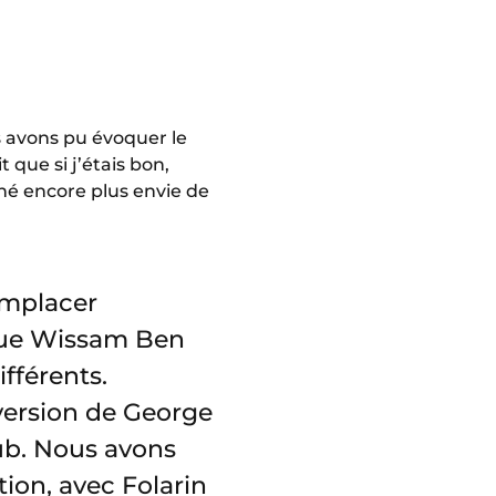
us avons pu évoquer le
 que si j’étais bon,
nné encore plus envie de
remplacer
que Wissam Ben
fférents.
version de George
lub. Nous avons
tion, avec Folarin